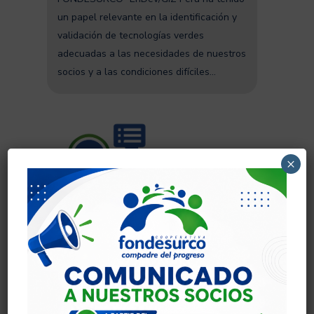
un papel relevante en la identificación y
validación de tecnologías verdes
adecuadas a las necesidades de nuestros
socios y a las condiciones difíciles...
×
“LA ESCUCHA ACTIVA DE
FONDESURCO”
El Primer Reporte de Desempeño Social
para el Perú, promovido por ADA