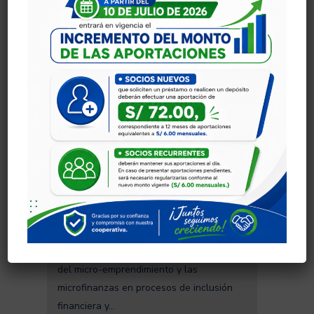
Luxemburgo y por el Fondo de
Desempeño Social de Microfinance
Centre – MFC de Polonia, y ejecutado
por...
LA 8VA EDICIÓN PREMIO CITI A
LA MICROEMPRESA – PREMIC
2013 TUVO 10
MICROEMPRESARIOS
GANADORES
El Premio Citi a la Microempresa-PREMIC
es una iniciativa de bandera de la
Fundación Citi, que resalta la importancia
del micro-emprendimiento y las
microfinanzas en procesos de inclusión
financiera y...