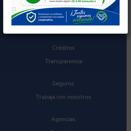
Ahorros
Nuestra Cooperativa
Créditos
Transparencia
Seguros
Trabaja con nosotros
Agencias