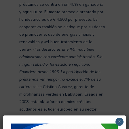
préstamos se centra en un 45% en ganadería
y agricultura. El monto promedio prestado por
Fondesurco es de € 4,900 por proyecto. La
cooperativa también se distingue por su deseo
de promover el uso de energías limpias y
renovables y «el buen tratamiento de la
tierra».
«Fondesurco es una IMF muy bien
administrada con excelente administración. Sin
ningún subsidio, ha estado en equilibrio
financiero desde 1996. La participación de los
préstamos «en riesgo» no excede el 7% de su
cartera «
dice Cristina Alvarez, gerente de
microfinanzas verdes en Babyloan. Creada en
2008, esta plataforma de microcréditos
solidarios es el líder europeo en su sector.
×