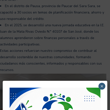
En el distrito de Pausa, provincia de Paucar del Sara Sara, se
capacitó a 30 socios en temas de planificación financiera, ahorro y
uso responsable del crédito.
En el 2025, se desarrolló una nueva jornada educativa en la I.E.
Juan de la Mata Rivas Oviedo N.° 40107 de San José, donde los
alumnos aprendieron sobre finanzas personales a través de
actividades participativas.
Estas acciones refuerzan nuestro compromiso de contribuir al
desarrollo sostenible de nuestras comunidades, formando
ciudadanos más conscientes, informados y responsables con sus
recursos.
×