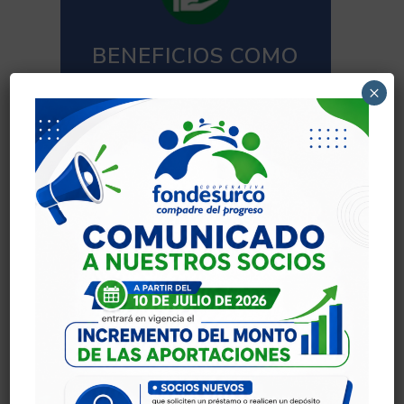
BENEFICIOS COMO
FONDERIANO
×
Adelanto de
sueldo
Asignación por
productividad
Bonificación por
titulación
Permisos con
goce de haber
Financiamiento
EPS