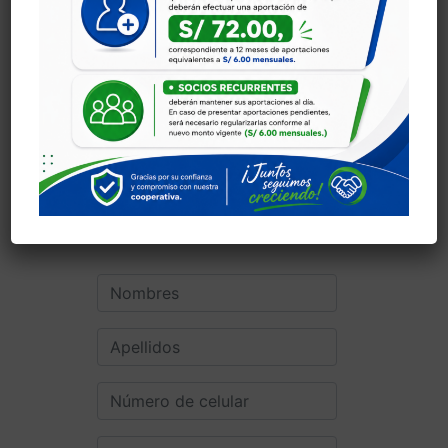
Créditos
administrativos
Financiamiento
de estudios
Queremos conocer
más de ti: