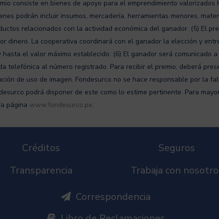
emio consiste en bienes de apoyo para el emprendimiento valorizados 
ienes podrán incluir insumos, mercadería, herramientas menores, mater
ductos relacionados con la actividad económica del ganador. (5) El p
or dinero. La cooperativa coordinará con el ganador la elección y ent
 hasta el valor máximo establecido. (6) El ganador será comunicado a 
 telefónica al número registrado. Para recibir el premio, deberá prese
ación de uso de imagen. Fondesurco no se hace responsable por la fal
desurco podrá disponer de este como lo estime pertinente. Para mayor
tra página
www.fondesurco.pe
.
Créditos
Seguros
Transparencia
Trabaja con nosotro
Correspondencia
Libro de Reclamaciones