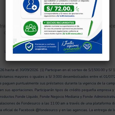
tra tu Agencia más
Escríbenos por Fac
cercana
Leer más
Leer más
6 hasta el 30/09/2026. (1) Participan en el sorteo de S/1500.00 y S/ 
réstamos mayores o iguales a S/ 3,000 desembolsados entre el 01/07/2
que paguen puntualmente sus préstamos durante la vigencia de la cam
 en sus aportaciones. Participarán tipos de crédito pequeña empresa y
roductos Fonde Líquido, Fonde Negocio Mediana y Fonde Administrativo.
alaciones de Fondesurco a las 11:00 am a través de una plataforma dig
 oficial de Facebook @fondesurco y en las agencias. La entrega de los